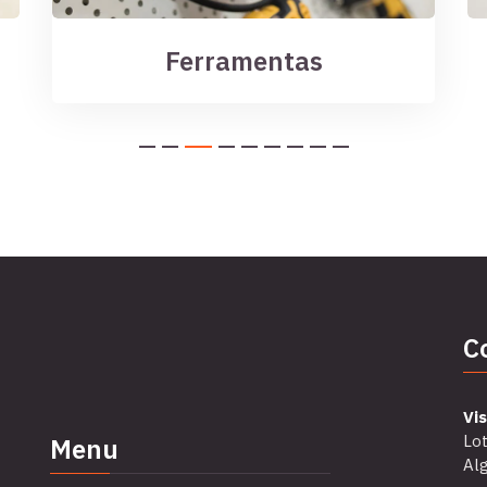
Ferramentas
C
Vis
Lot
Menu
Alg