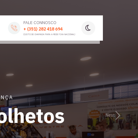
FALE CONNOSCO
S
+ (351) 282 418 694
(CUSTO DE CHAMADA PARA A REDE FIXA NACIONAL)
ANÇA
olhetos