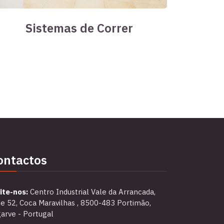
Sistemas de Correr
ontactos
ite-nos:
Centro Industrial Vale da Arrancada,
e 52, Coca Maravilhas , 8500-483 Portimão,
arve - Portugal