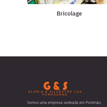
Bricolage
Somos uma empresa sedeada em Portimão,